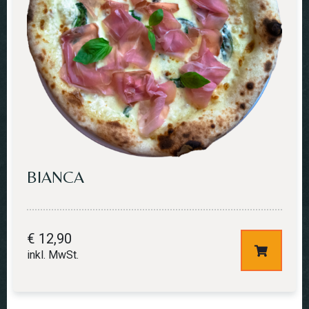
178,80
ZWISCHENSUMME:
€
WARENKORB
KASSE
ANZEIGEN
BIANCA
€
12,90
inkl. MwSt.