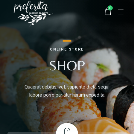
0
Startseite
ONLINE STORE
Bestellen
SHOP
Über uns
Quaerat debitis, vel, sapiente dicta sequi
Kontakt
labore porro pariatur harum expedita.