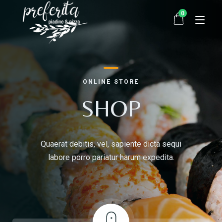
0
Startseite
ONLINE STORE
Bestellen
SHOP
Über uns
Quaerat debitis, vel, sapiente dicta sequi
Kontakt
labore porro pariatur harum expedita.