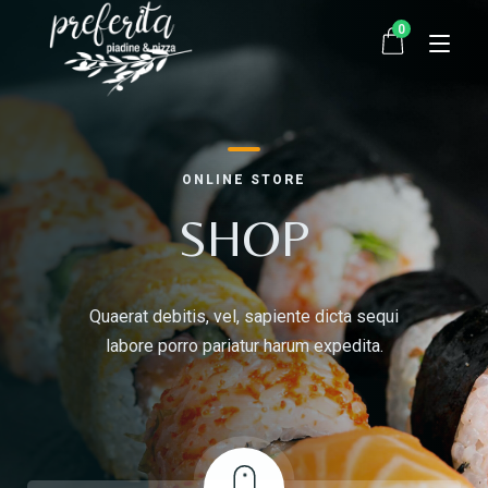
0
Startseite
ONLINE STORE
Bestellen
SHOP
Über uns
Quaerat debitis, vel, sapiente dicta sequi
Kontakt
labore porro pariatur harum expedita.