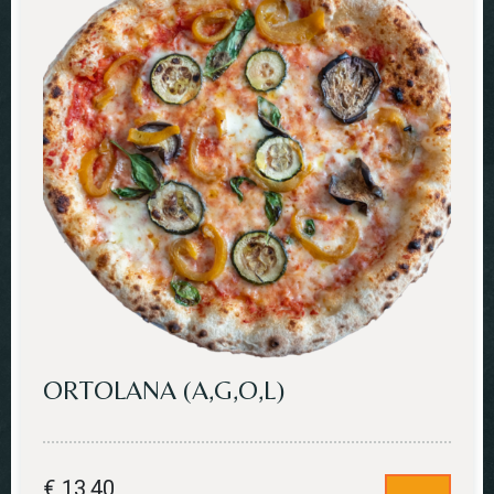
ORTOLANA (A,G,O,L)
€
13,40