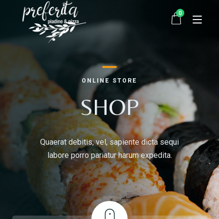
0
Startseite
ONLINE STORE
Bestellen
SHOP
Über uns
Quaerat debitis, vel, sapiente dicta sequi
Kontakt
labore porro pariatur harum expedita.