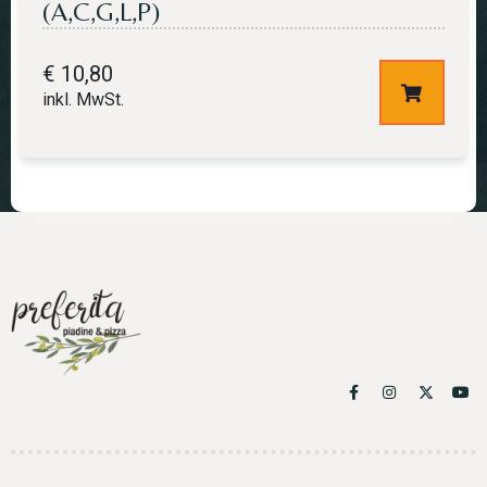
(A,C,G,L,P)
€
10,80
inkl. MwSt.