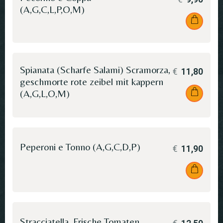
(A,G,C,L,P,O,M)
Spianata (Scharfe Salami) Scramorza,
€
11,80
geschmorte rote zeibel mit kappern
(A,G,L,O,M)
Peperoni e Tonno (A,G,C,D,P)
€
11,90
Stracciatella, Frische Tomaten,