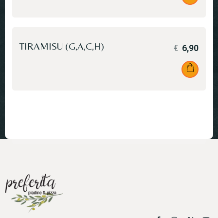
TIRAMISU (G,A,C,H)
€
6,90