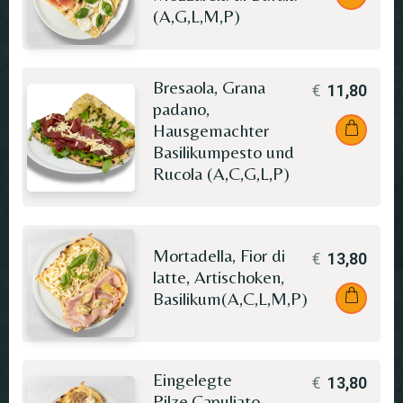
(A,G,L,M,P)
Bresaola, Grana
€
11,80
padano,
Hausgemachter
Basilikumpesto und
Rucola (A,C,G,L,P)
Mortadella, Fior di
€
13,80
latte, Artischoken,
Basilikum(A,C,L,M,P)
Eingelegte
€
13,80
Pilze,Capuliato