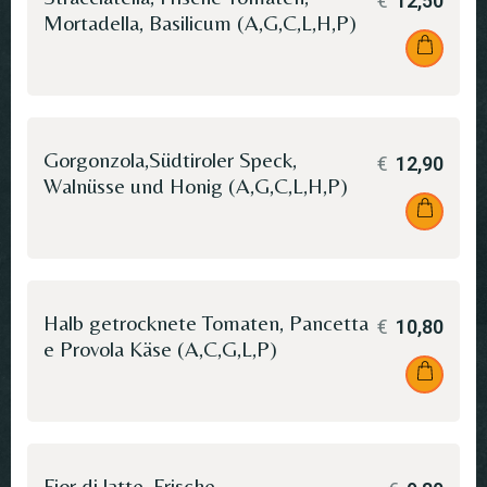
€
12,50
Mortadella, Basilicum (A,G,C,L,H,P)
Gorgonzola,Südtiroler Speck,
€
12,90
Walnüsse und Honig (A,G,C,L,H,P)
Halb getrocknete Tomaten, Pancetta
€
10,80
e Provola Käse (A,C,G,L,P)
Fior di latte, Frische