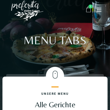
1
Startseite
MENU TABS
×
MARINARA (A,G,O,C)
1 ×
€
9,50
Bestellen
Über uns
9,50
ZWISCHENSUMME:
€
Kontakt
WARENKORB
KASSE
UNSERE MENU
ANZEIGEN
Alle Gerichte