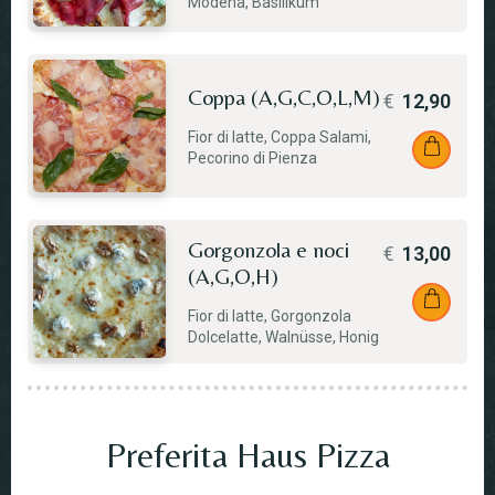
Modena, Basilikum
Coppa (A,G,C,O,L,M)
€
12,90
Fior di latte, Coppa Salami,
Pecorino di Pienza
Gorgonzola e noci
€
13,00
(A,G,O,H)
Fior di latte, Gorgonzola
Dolcelatte, Walnüsse, Honig
Preferita Haus Pizza