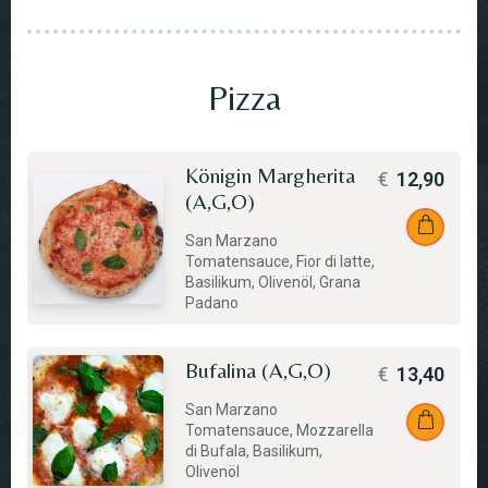
Pizza
Königin Margherita
€
12,90
(A,G,O)
San Marzano
Tomatensauce, Fior di latte,
Basilikum, Olivenöl, Grana
Padano
Bufalina (A,G,O)
€
13,40
San Marzano
Tomatensauce, Mozzarella
di Bufala, Basilikum,
Olivenöl