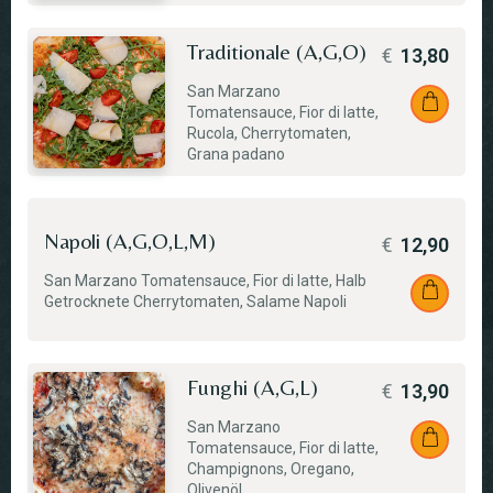
Traditionale (A,G,O)
€
13,80
San Marzano
Tomatensauce, Fior di latte,
Rucola, Cherrytomaten,
Grana padano
Napoli (A,G,O,L,M)
€
12,90
San Marzano Tomatensauce, Fior di latte, Halb
Getrocknete Cherrytomaten, Salame Napoli
Funghi (A,G,L)
€
13,90
San Marzano
Tomatensauce, Fior di latte,
Champignons, Oregano,
Olivenöl