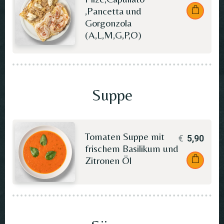
,Pancetta und
Gorgonzola
(A,L,M,G,P,O)
Suppe
Tomaten Suppe mit
€
5,90
frischem Basilikum und
Zitronen Öl