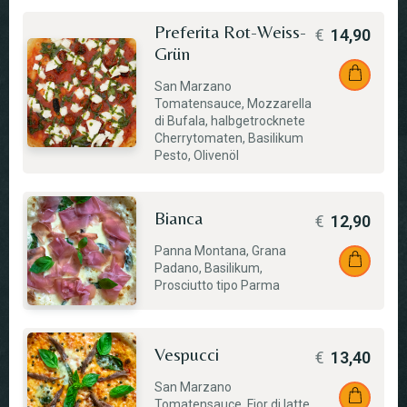
Preferita Rot-Weiss-
€
14,90
Grün
San Marzano
Tomatensauce, Mozzarella
di Bufala, halbgetrocknete
Cherrytomaten, Basilikum
Pesto, Olivenöl
Bianca
€
12,90
Panna Montana, Grana
Padano, Basilikum,
Prosciutto tipo Parma
Vespucci
€
13,40
San Marzano
Tomatensauce, Fior di latte,