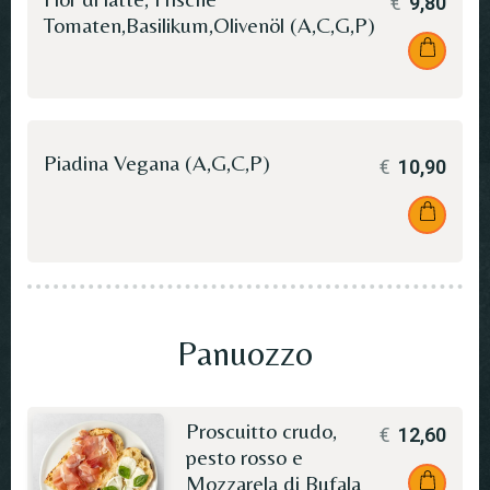
€
9,80
Tomaten,Basilikum,Olivenöl (A,C,G,P)
Piadina Vegana (A,G,C,P)
€
10,90
Panuozzo
Proscuitto crudo,
€
12,60
pesto rosso e
Mozzarela di Bufala