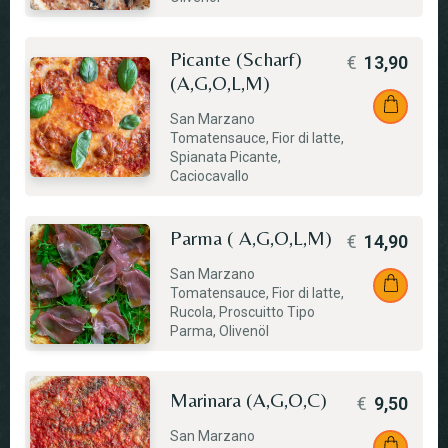
Picante (Scharf)
€
13,90
(A,G,O,L,M)
San Marzano
Tomatensauce, Fior di latte,
Spianata Picante,
Caciocavallo
Parma ( A,G,O,L,M)
€
14,90
San Marzano
Tomatensauce, Fior di latte,
Rucola, Proscuitto Tipo
Parma, Olivenöl
Marinara (A,G,O,C)
€
9,50
San Marzano