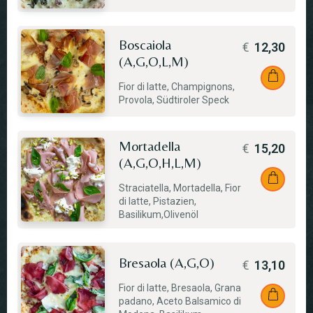
Boscaiola
€
12,30
(A,G,O,L,M)
Fior di latte, Champignons,
Provola, Südtiroler Speck
Mortadella
€
15,20
(A,G,O,H,L,M)
Straciatella, Mortadella, Fior
di latte, Pistazien,
Basilikum,Olivenöl
Bresaola (A,G,O)
€
13,10
Fior di latte, Bresaola, Grana
padano, Aceto Balsamico di