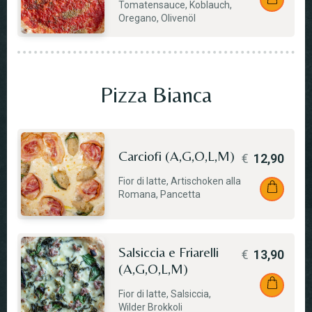
Tomatensauce, Koblauch,
Oregano, Olivenöl
Pizza Bianca
Carciofi (A,G,O,L,M)
€
12,90
Fior di latte, Artischoken alla
Romana, Pancetta
Salsiccia e Friarelli
€
13,90
(A,G,O,L,M)
Fior di latte, Salsiccia,
Wilder Brokkoli