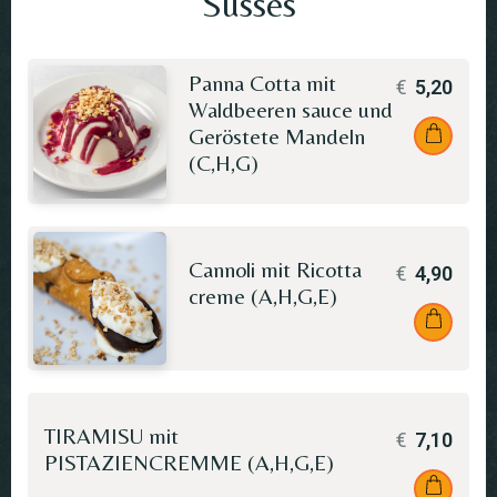
Süsses
Panna Cotta mit
€
5,20
Waldbeeren sauce und
Geröstete Mandeln
(C,H,G)
Cannoli mit Ricotta
€
4,90
creme (A,H,G,E)
TIRAMISU mit
€
7,10
PISTAZIENCREMME (A,H,G,E)