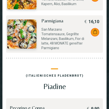
Kapern, Alici, Basilikum
Parmigiana
€
16,10
San Marzano
Tomatensauce, Gegrillte
Melanzani, Basilikum, Fior di
latte, 48 MONATE gereifter
Parmigiano
(ITALIENISCHES FLADENBROT)
Piadine
Pecorino e Coppa
€
9,90