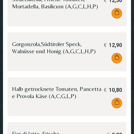
€
12,50
Mortadella, Basilicum (A,G,C,L,H,P)
Gorgonzola,Südtiroler Speck,
€
12,90
Walnüsse und Honig (A,G,C,L,H,P)
Halb getrocknete Tomaten, Pancetta
€
10,80
e Provola Käse (A,C,G,L,P)
Fior di latte, Frische