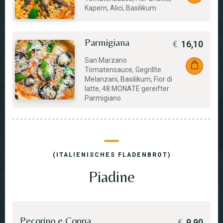
Kapern, Alici, Basilikum
Parmigiana
€
16,10
San Marzano
Tomatensauce, Gegrillte
Melanzani, Basilikum, Fior di
latte, 48 MONATE gereifter
Parmigiano
(ITALIENISCHES FLADENBROT)
Piadine
Pecorino e Coppa
€
9,90