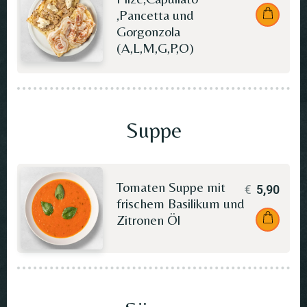
,Pancetta und
Gorgonzola
(A,L,M,G,P,O)
Suppe
Tomaten Suppe mit
€
5,90
frischem Basilikum und
Zitronen Öl