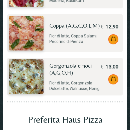
Modena, Basilikum
Coppa (A,G,C,O,L,M)
€
12,90
Fior di latte, Coppa Salami,
Pecorino di Pienza
Gorgonzola e noci
€
13,00
(A,G,O,H)
Fior di latte, Gorgonzola
Dolcelatte, Walnüsse, Honig
Preferita Haus Pizza