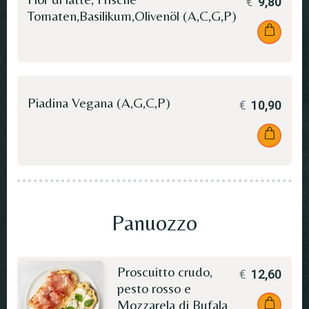
€
9,80
Tomaten,Basilikum,Olivenöl (A,C,G,P)
Piadina Vegana (A,G,C,P)
€
10,90
Panuozzo
Proscuitto crudo,
€
12,60
pesto rosso e
Mozzarela di Bufala