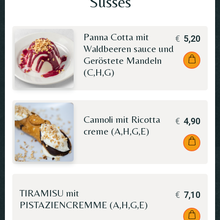
Süsses
Panna Cotta mit
€
5,20
Waldbeeren sauce und
Geröstete Mandeln
(C,H,G)
Cannoli mit Ricotta
€
4,90
creme (A,H,G,E)
TIRAMISU mit
€
7,10
PISTAZIENCREMME (A,H,G,E)