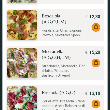
Boscaiola
€
12,30
(A,G,O,L,M)
Fior di latte, Champignons,
Provola, Südtiroler Speck
Mortadella
€
15,20
(A,G,O,H,L,M)
Straciatella, Mortadella, Fior
di latte, Pistazien,
Basilikum,Olivenöl
Bresaola (A,G,O)
€
13,10
Fior di latte, Bresaola, Grana
padano, Aceto Balsamico di