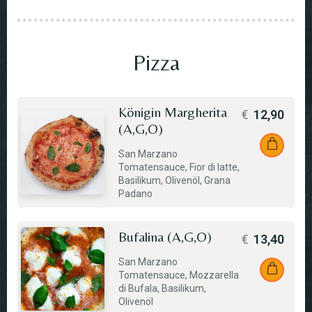
Pizza
Königin Margherita
€
12,90
(A,G,O)
San Marzano
Tomatensauce, Fior di latte,
Basilikum, Olivenöl, Grana
Padano
Bufalina (A,G,O)
€
13,40
San Marzano
Tomatensauce, Mozzarella
di Bufala, Basilikum,
Olivenöl