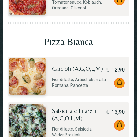
Tomatensauce, Koblauch,
Oregano, Olivenöl
Pizza Bianca
Carciofi (A,G,O,L,M)
€
12,90
Fior di latte, Artischoken alla
Romana, Pancetta
Salsiccia e Friarelli
€
13,90
(A,G,O,L,M)
Fior di latte, Salsiccia,
Wilder Brokkoli