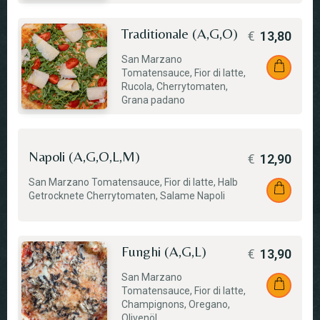
Traditionale (A,G,O)
€
13,80
San Marzano
Tomatensauce, Fior di latte,
Rucola, Cherrytomaten,
Grana padano
Napoli (A,G,O,L,M)
€
12,90
San Marzano Tomatensauce, Fior di latte, Halb
Getrocknete Cherrytomaten, Salame Napoli
Funghi (A,G,L)
€
13,90
San Marzano
Tomatensauce, Fior di latte,
Champignons, Oregano,
Olivenöl