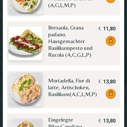
(A,G,L,M,P)
Bresaola, Grana
€
11,80
padano,
Hausgemachter
Basilikumpesto und
Rucola (A,C,G,L,P)
Mortadella, Fior di
€
13,80
latte, Artischoken,
Basilikum(A,C,L,M,P)
Eingelegte
€
13,80
Pilze,Capuliato