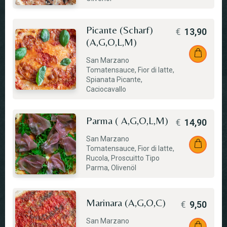
Picante (Scharf)
€
13,90
(A,G,O,L,M)
San Marzano
Tomatensauce, Fior di latte,
Spianata Picante,
Caciocavallo
Parma ( A,G,O,L,M)
€
14,90
San Marzano
Tomatensauce, Fior di latte,
Rucola, Proscuitto Tipo
Parma, Olivenöl
Marinara (A,G,O,C)
€
9,50
San Marzano