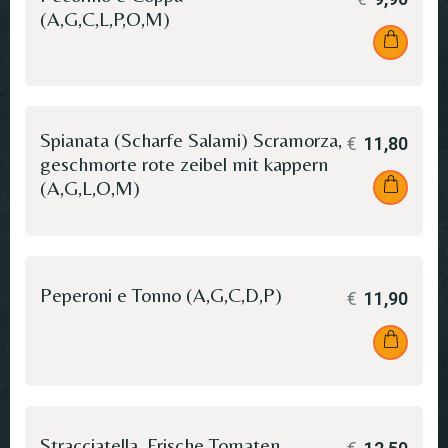
(A,G,C,L,P,O,M)
Spianata (Scharfe Salami) Scramorza,
€
11,80
geschmorte rote zeibel mit kappern
(A,G,L,O,M)
Peperoni e Tonno (A,G,C,D,P)
€
11,90
Stracciatella, Frische Tomaten,