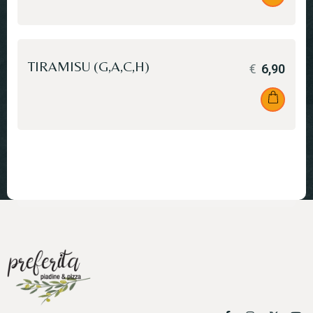
TIRAMISU (G,A,C,H)
€
6,90