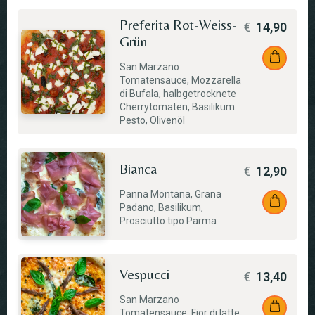
Preferita Rot-Weiss-
€
14,90
Grün
San Marzano
Tomatensauce, Mozzarella
di Bufala, halbgetrocknete
Cherrytomaten, Basilikum
Pesto, Olivenöl
Bianca
€
12,90
Panna Montana, Grana
Padano, Basilikum,
Prosciutto tipo Parma
Vespucci
€
13,40
San Marzano
Tomatensauce, Fior di latte,